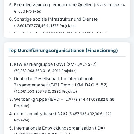
Energieerzeugung, erneuerbare Quellen
(15.715.170.163,34
€, 630 Projekte)
Sonstige soziale Infrastruktur und Dienste
(12.601.797.775,46 €, 1877 Projekte)
Landwirtschaft
(11.345.710.459,19 €, 3817 Projekte)
Umweltschutz allgemein
(11.184.648.188,41 €, 1615 Projekte)
Basisgesundheitswesen
Top Durchführungsorganisationen (Finanzierung)
(10.262.018.577,31 €, 1535 Projekte)
Finanzwesen
(9.344.712.300,84 €, 741 Projekte)
KfW Bankengruppe (KfW) (XM-DAC-5-2)
(79.862.063.563,01 €, 4011 Projekte)
Deutsche Gesellschaft für Internationale
Zusammenarbeit (GIZ) GmbH (XM-DAC-5-52)
(42.091.903.896,76 €, 3832 Projekte)
Weltbankgruppe (IBRD + IDA)
(8.844.417.038,82 €, 89
Projekte)
donor country based NGO
(5.457.635.492,96 €, 1121
Projekte)
Internationale Entwicklungsorganisation (IDA)