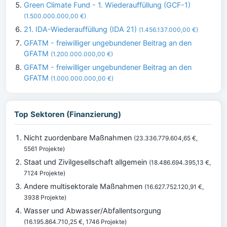
Green Climate Fund - 1. Wiederauffüllung (GCF-1)
(1.500.000.000,00 €)
21. IDA-Wiederauffüllung (IDA 21)
(1.456.137.000,00 €)
GFATM - freiwilliger ungebundener Beitrag an den
GFATM
(1.200.000.000,00 €)
GFATM - freiwilliger ungebundener Beitrag an den
GFATM
(1.000.000.000,00 €)
Gavi - freiwilliger Beitrag an Gavi, die Impfallianz -
zusätzlicher Beitrag 2021 - ACT-A
(880.000.000,00 €)
Top Sektoren (Finanzierung)
Multilaterale Entschuldungsinitiative (MDRI) - IDA 20
(2026 - 2033)
(854.414.000,00 €)
Nicht zuordenbare Maßnahmen
(23.336.779.604,65 €,
5561 Projekte)
Staat und Zivilgesellschaft allgemein
(18.486.694.395,13 €,
7124 Projekte)
Andere multisektorale Maßnahmen
(16.627.752.120,91 €,
3938 Projekte)
Wasser und Abwasser/Abfallentsorgung
(16.195.864.710,25 €, 1746 Projekte)