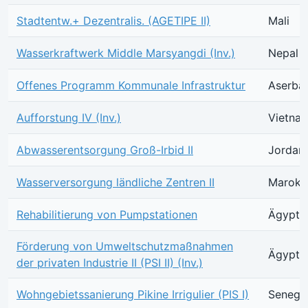
Stadtentw.+ Dezentralis. (AGETIPE II)
Mali
Wasserkraftwerk Middle Marsyangdi (Inv.)
Nepal
Offenes Programm Kommunale Infrastruktur
Aserba
Aufforstung IV (Inv.)
Vietna
Abwasserentsorgung Groß-Irbid II
Jordan
Wasserversorgung ländliche Zentren II
Marokk
Rehabilitierung von Pumpstationen
Ägypte
Förderung von Umweltschutzmaßnahmen
Ägypte
der privaten Industrie II (PSI II) (Inv.)
Wohngebietssanierung Pikine Irrigulier (PIS I)
Senega