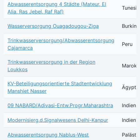
Abwasserentsorgung 4 Städte (Mateur, El
Tunesie
Alia, Ras Jebel, Raf Raf)
Wasserversorgung Ouagadougou-Ziga
Burkina
Trinkwasserversorgung/Abwasserentsorgung
Peru
Cajamarca
Trinkwasserversorgung in der Region
Marokk
Loukkos
KV-Beteiligungsorientierte Stadtentwicklung
Ägypte
Manshiet Nasser
09 NABARD/Adivasi-Entw.Progr.Maharashtra
Indien
Modernisierg.d.Signalwesens Delhi-Kanpur
Indien
Abwasserentsorgung Nablus-West
Palästi