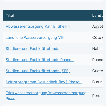
Titel
Land / 
Abwasserentsorgung Kafr El Sheikh
Ägypte
Ländliche Wasserversorgung VIII
Côte d'
Studien- und Fachkräftefonds
Naher u
Studien- und Fachkräftefonds Ruanda
Ruanda
Studien- und Fachkräftefonds (SFF)
Guatem
Sektorprogramm Gesundheit (Inv.) Phase II
Burundi
Trinkwasserversorgung/Abwasserentsorgung
Peru
Pisco