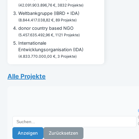
(42.091.903.896,76 €, 3832 Projekte)
Weltbankgruppe (IBRD + IDA)
(8.844.417.038,82 €, 89 Projekte)
donor country based NGO
(5.457.635.492,96 €, 1121 Projekte)
Internationale
Entwicklungsorganisation (IDA)
(4.833.770.000,00 €, 3 Projekte)
Engagement Global gGmbH
(4.437.981.315,22 €, 8497 Projekte)
Alle Projekte
UN World Food Programme (WFP)
(2.750.840.431,00 €, 145 Projekte)
Afrikanischer Entwicklungsfonds
(Afr.DF)
(2.720.203.524,64 €, 7 Projekte)
Global Fund to Fight AIDS,
Tuberculosis and Malaria (GFATM)
(2.665.000.000,00 €, 5 Projekte)
EZE - Evangelische Zentralstelle für
Anzeigen
Zurücksetzen
globale Entwicklung e.V.