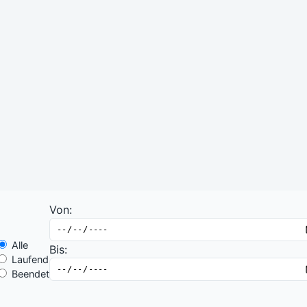
- ACT-A
(880.000.000,00 €)
Multilaterale Entschuldungsi
(MDRI) - IDA 20 (2026 - 2
(854.414.000,00 €)
Von:
Alle
Bis:
Laufend
Beendet