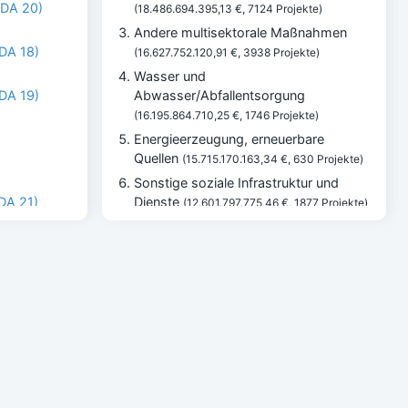
IDA 20)
(18.486.694.395,13 €, 7124 Projekte)
Andere multisektorale Maßnahmen
IDA 18)
(16.627.752.120,91 €, 3938 Projekte)
Wasser und
IDA 19)
Abwasser/Abfallentsorgung
(16.195.864.710,25 €, 1746 Projekte)
Energieerzeugung, erneuerbare
Quellen
(15.715.170.163,34 €, 630 Projekte)
Sonstige soziale Infrastruktur und
IDA 21)
Dienste
(12.601.797.775,46 €, 1877 Projekte)
Landwirtschaft
(11.345.710.459,19 €, 3817
bundener
Projekte)
Umweltschutz allgemein
(11.184.648.188,41 €, 1615 Projekte)
bundener
Basisgesundheitswesen
(10.262.018.577,31 €, 1535 Projekte)
Finanzwesen
(9.344.712.300,84 €, 741
n Gavi, die
Projekte)
Beitrag 2021