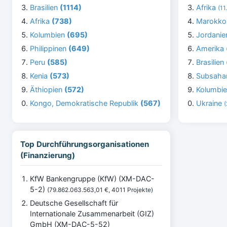
Brasilien
(1114)
Afrika
(11
Afrika
(738)
Marokk
Kolumbien
(695)
Jordani
Philippinen
(649)
Amerika
Peru
(585)
Brasilien
Kenia
(573)
Subsaha
Äthiopien
(572)
Kolumbi
Kongo, Demokratische Republik
(567)
Ukraine
Top Durchführungsorganisationen
(Finanzierung)
KfW Bankengruppe (KfW) (XM-DAC-
5-2)
(79.862.063.563,01 €, 4011 Projekte)
Deutsche Gesellschaft für
Internationale Zusammenarbeit (GIZ)
GmbH (XM-DAC-5-52)