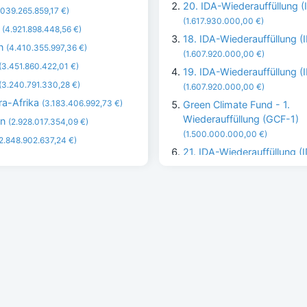
20. IDA-Wiederauffüllung (
.039.265.859,17 €)
(1.617.930.000,00 €)
o
(4.921.898.448,56 €)
18. IDA-Wiederauffüllung (
en
(4.410.355.997,36 €)
(1.607.920.000,00 €)
(3.451.860.422,01 €)
19. IDA-Wiederauffüllung (
(3.240.791.330,28 €)
(1.607.920.000,00 €)
ra-Afrika
(3.183.406.992,73 €)
Green Climate Fund - 1.
Wiederauffüllung (GCF-1)
en
(2.928.017.354,09 €)
(1.500.000.000,00 €)
(2.848.902.637,24 €)
21. IDA-Wiederauffüllung (
(1.456.137.000,00 €)
GFATM - freiwilliger unge
Beitrag an den GFATM
(1.200.000.000,00 €)
GFATM - freiwilliger unge
Beitrag an den GFATM
(1.000.000.000,00 €)
Gavi - freiwilliger Beitrag a
Impfallianz - zusätzlicher 