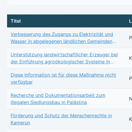
(2.471.772.170,43 €, 5054 Projekte)
Titel
L
Verbesserung des Zugangs zu Elektrizität und
P
Wasser in abgelegenen ländlichen Gemeinden
durch den Einsatz von erneuerbaren Energien,
Unterstützung landwirtschaftlicher Erzeuger bei
Philippinen
K
der Einführung agroökologischer Systeme in
Kamerun
Diese Information ist für diese Maßnahme nicht
P
verfügbar
Recherche und Dokumentationsarbeit zum
N
illegalen Siedlungsbau in Palästina
Förderung und Schutz der Menschenrechte in
K
Kamerun