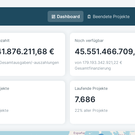
Dashboard
Beendete Projekte
ezahlt
Noch verfügbar
1.876.211,68 €
45.551.466.709
s Gesamtausgaben/-auszahlungen
von 179.193.342.921,22 €
Gesamtfinanzierung
jekte
Laufende Projekte
7.686
jekte
22% aller Projekte