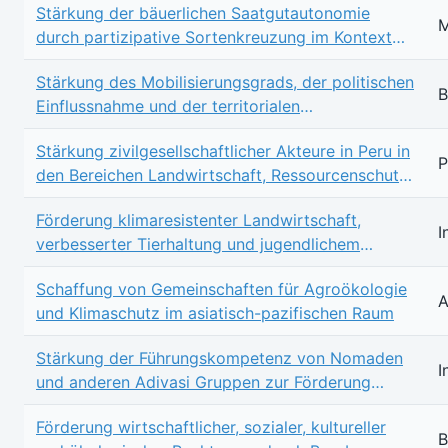
Stärkung der bäuerlichen Saatgutautonomie
M
durch partizipative Sortenkreuzung im Kontext
des Klimawandels in Mali
Stärkung des Mobilisierungsgrads, der politischen
B
Einflussnahme und der territorialen
Rechtssicherheit indigener Völker in Brasilien
Stärkung zivilgesellschaftlicher Akteure in Peru in
P
den Bereichen Landwirtschaft, Ressourcenschutz,
Menschenrechte und administrative Fähigkeiten
Förderung klimaresistenter Landwirtschaft,
I
verbesserter Tierhaltung und jugendlichem
Unternehmertum indigener Gemeinschaften in
Schaffung von Gemeinschaften für Agroökologie
Indien
A
und Klimaschutz im asiatisch-pazifischen Raum
Stärkung der Führungskompetenz von Nomaden
I
und anderen Adivasi Gruppen zur Förderung
eines sozialen Wandels in Indien
Förderung wirtschaftlicher, sozialer, kultureller
B