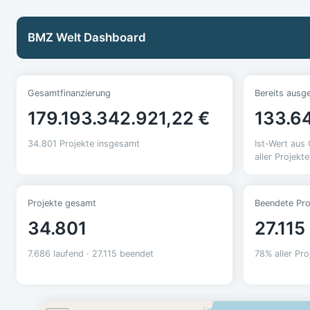
BMZ Welt Dashboard
Gesamtfinanzierung
Bereits ausg
179.193.342.921,22 €
133.64
34.801 Projekte insgesamt
Ist-Wert au
aller Projekte
Projekte gesamt
Beendete Pro
34.801
27.115
7.686 laufend · 27.115 beendet
78% aller Pro